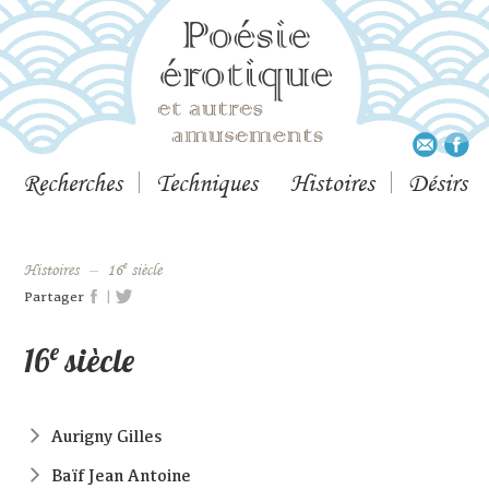
Recherches
Techniques
Histoires
Désirs
e
histoires
–
16
siècle
|
Partager
e
16
siècle
Aurigny Gilles
Baïf Jean Antoine