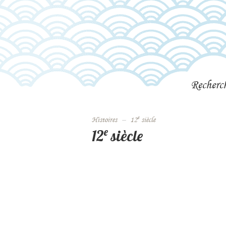
Recherc
e
histoires
–
12
siècle
e
12
siècle