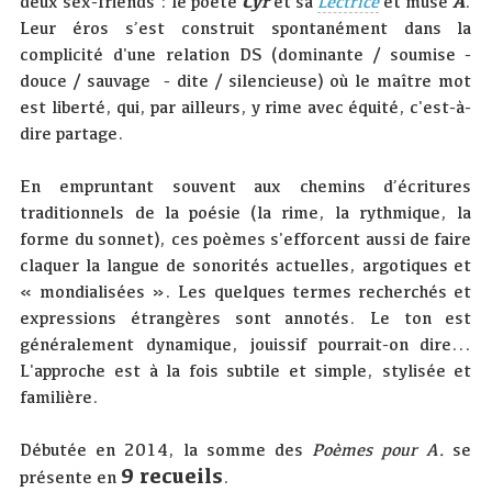
deux sex-friends : le poète
Cyr
et sa
Lectrice
et
muse
A
.
Leur éros s’est construit spontanément dans la
complicité d'une relation DS (dominante / soumise -
douce / sauvage - dite / silencieuse) où le maître mot
est liberté, qui, par ailleurs, y rime avec équité, c'est-à-
dire partage.
En empruntant souvent aux chemins d’écritures
traditionnels de la poésie (la rime, la rythmique, la
forme du sonnet), ces poèmes s'efforcent aussi de faire
claquer la langue de sonorités actuelles, argotiques et
« mondialisées ». Les quelques termes recherchés et
expressions étrangères sont annotés. Le ton est
généralement dynamique, jouissif pourrait-on dire...
L'approche est à la fois subtile et simple, stylisée et
familière.
Débutée en 2014, la somme des
Poèmes pour A.
se
9 recueils
présente en
.