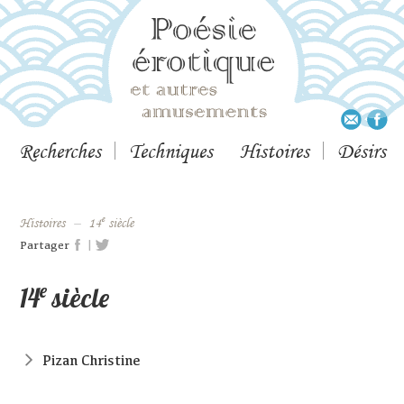
Recherches
Techniques
Histoires
Désirs
e
histoires
–
14
siècle
|
Partager
e
14
siècle
Pizan Christine