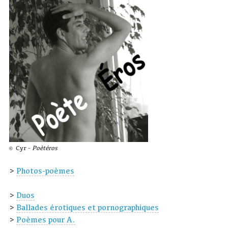
Cyr -
Poètéros
©
>
Photos-poèmes
>
Duos
>
Ballades érotiques et pornographiques
>
Poèmes pour A.