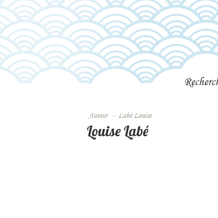
Recherc
Auteur
–
Labé Louise
Louise Labé