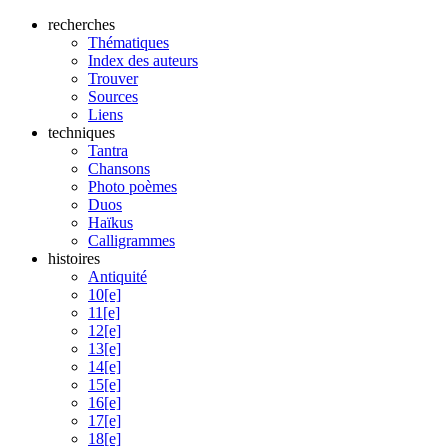
recherches
Thématiques
Index des auteurs
Trouver
Sources
Liens
techniques
Tantra
Chansons
Photo poèmes
Duos
Haïkus
Calligrammes
histoires
Antiquité
10[e]
11[e]
12[e]
13[e]
14[e]
15[e]
16[e]
17[e]
18[e]