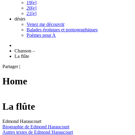
19[e]
20[e]
21[e]
désirs
Venez me découvrir
Balades érotiques et pornographiques
Poèmes pour A
Chanson
–
La flûte
Partager
|
Home
La flûte
Edmond Haraucourt
Biographie de Edmond Haraucourt
Autres textes de Edmond Haraucourt