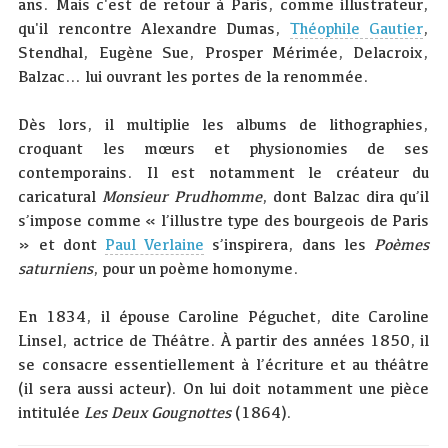
ans. Mais c'est de retour à Paris, comme illustrateur,
qu'il rencontre Alexandre Dumas,
Théophile Gautier
,
Stendhal, Eugène Sue, Prosper Mérimée, Delacroix,
Balzac… lui ouvrant les portes de la renommée.
Dès lors, il multiplie les albums de lithographies,
croquant les mœurs et physionomies de ses
contemporains. Il est notamment le créateur du
caricatural
Monsieur Prudhomme
, dont Balzac dira qu’il
s’impose comme « l’illustre type des bourgeois de Paris
» et dont
Paul Verlaine
s’inspirera, dans les
Poèmes
saturniens
, pour un poème homonyme.
En 1834, il épouse Caroline Péguchet, dite Caroline
Linsel, actrice de Théâtre. À partir des années 1850, il
se consacre essentiellement à l’écriture et au théâtre
(il sera aussi acteur). On lui doit notamment une pièce
intitulée
Les Deux Gougnottes
(1864).