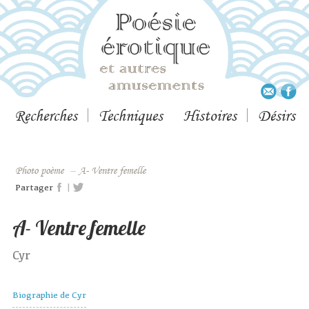
Recherches
Techniques
Histoires
Désirs
Photo poème
–
A- Ventre femelle
|
Partager
A- Ventre femelle
Cyr
Biographie de Cyr