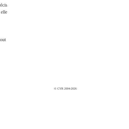
écis
elle
tout
© CYR 2004-2026