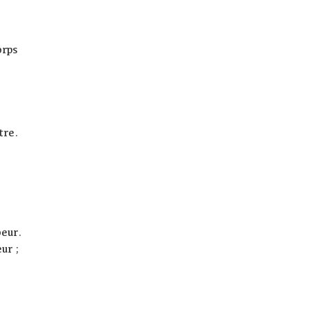
orps
tre.
oeur.
ur ;