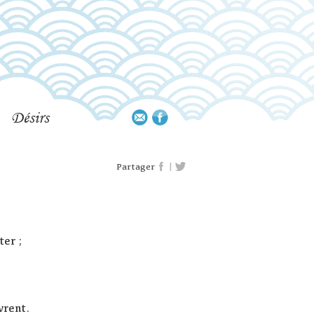
Désirs
|
Partager
ter ;
vrent.