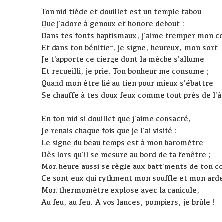
Ton nid tiède et douillet est un temple tabou
Que j'adore à genoux et honore debout :
Dans tes fonts baptismaux, j'aime tremper mon c
Et dans ton bénitier, je signe, heureux, mon sort
Je t'apporte ce cierge dont la mèche s'allume
Et recueilli, je prie. Ton bonheur me consume ;
Quand mon être lié au tien pour mieux s'ébattre
Se chauffe à tes doux feux comme tout près de l'â
En ton nid si douillet que j'aime consacré,
Je renais chaque fois que je l'ai visité :
Le signe du beau temps est à mon baromètre
Dès lors qu'il se mesure au bord de ta fenêtre ;
Mon heure aussi se règle aux batt'ments de ton c
Ce sont eux qui rythment mon souffle et mon arde
Mon thermomètre explose avec la canicule,
Au feu, au feu. A vos lances, pompiers, je brûle !