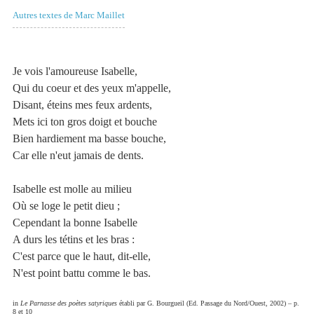
Autres textes de Marc Maillet
Je vois l'amoureuse Isabelle,
Qui du coeur et des yeux m'appelle,
Disant, éteins mes feux ardents,
Mets ici ton gros doigt et bouche
Bien hardiement ma basse bouche,
Car elle n'eut jamais de dents.
Isabelle est molle au milieu
Où se loge le petit dieu ;
Cependant la bonne Isabelle
A durs les tétins et les bras :
C'est parce que le haut, dit-elle,
N'est point battu comme le bas.
in
Le Parnasse des poètes satyriques
établi par G. Bourgueil (Ed. Passage du Nord/Ouest, 2002) – p.
8 et 10