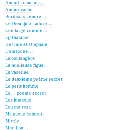
Amants couchés...
Amour vache
Bordeaux cendré...
Ce Dieu qu'on adore...
Con large comme...
Epithalame
Hercule et Omphale
L'amazone...
La boulangère
La mielleuse figue...
La vaseline
Le deuxième poème secret
Le petit homme
Le... poème secret
Les jumeaux
Lou ma rose
Ma queue éclatait...
Mirely...
Mon Lou...