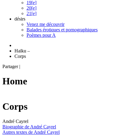
19[e]
20[e]
21[e]
désirs
Venez me découvrir
Balades érotiques et pornographiques
Poèmes pour A
Haïku
–
Corps
Partager
|
Home
Corps
André Cayrel
Biographie de André Cayrel
Autres textes de André Cayrel