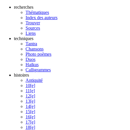
recherches
Thématiques
Index des auteurs
Trouver
Sources
Liens
techniques
Tantra
Chansons
Photo poèmes
Duos
Haïkus
Calligrammes
histoires
Antiquité
10[e]
11[e]
12[e]
13[e]
14[e]
15[e]
16[e]
17[e]
18[e]