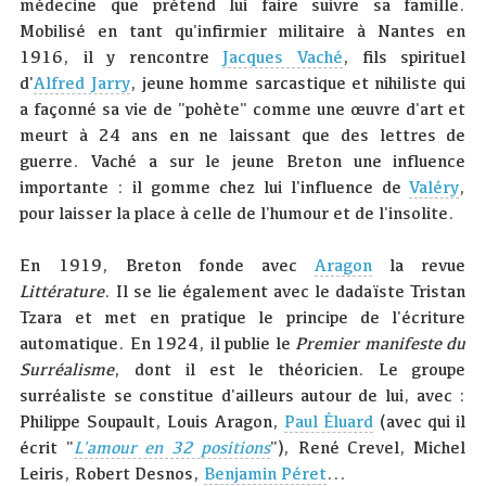
médecine que prétend lui faire suivre sa famille.
Mobilisé en tant qu'infirmier militaire à Nantes en
1916, il y rencontre
Jacques Vaché
, fils spirituel
d'
Alfred Jarry
, jeune homme sarcastique et nihiliste qui
a façonné sa vie de "pohète" comme une œuvre d'art et
meurt à 24 ans en ne laissant que des lettres de
guerre. Vaché a sur le jeune Breton une influence
importante : il gomme chez lui l'influence de
Valéry
,
pour laisser la place à celle de l'humour et de l'insolite.
En 1919, Breton fonde avec
Aragon
la revue
Littérature
. Il se lie également avec le dadaïste Tristan
Tzara et met en pratique le principe de l'écriture
automatique. En 1924, il publie le
Premier manifeste du
Surréalisme
, dont il est le théoricien. Le groupe
surréaliste se constitue d'ailleurs autour de lui, avec :
Philippe Soupault, Louis Aragon,
Paul Éluard
(avec qui il
écrit "
L'amour en 32 positions
"), René Crevel, Michel
Leiris, Robert Desnos,
Benjamin Péret
...